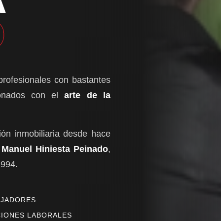
O
profesionales con bastantes
cionados con el
arte de la
ión inmobiliaria desde hace
Manuel Hiniesta Peinado
,
1994.
EJADORES
IONES LABORALES