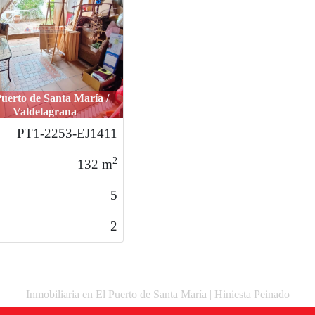
Puerto de Santa María /
Valdelagrana
PT1-2253-EJ1411
2
132
m
5
2
Inmobiliaria en El Puerto de Santa María | Hiniesta Peinado