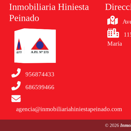
Inmobiliaria Hiniesta
Direcc
Peinado
Ave
11
María
956874433
686599466
agencia@inmobiliariahiniestapeinado.com
© 2026
Inmob