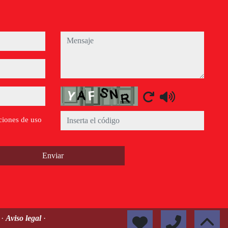
mensaje
Captcha
ciones de uso
Enviar
s
·
Aviso legal
·