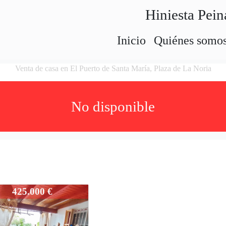
Hiniesta Pein
Inicio
Quiénes somo
Venta de casa en El Puerto de Santa María, Plaza de La Noria
No disponible
386-EJJ1430
425.000 €