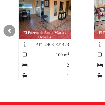
El Puerto de Santa María /
El 
Previous
Urbaluz
PT1-2463-EJ1473
2
100
m
2
1