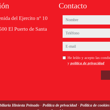
ión
Contacto
nida del Ejercito nº 10
nombre
500 El Puerto de Santa
teléfono
e-mail
He leído y acepto las condi
y
política de privacidad
iliaria Hiniesta Peinado
·
Política de privacidad
·
Política de cookie